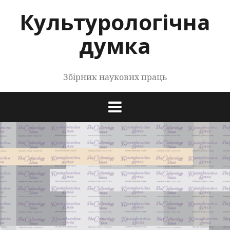
Перейти
Культурологічна
до
контенту
думка
Збірник наукових праць