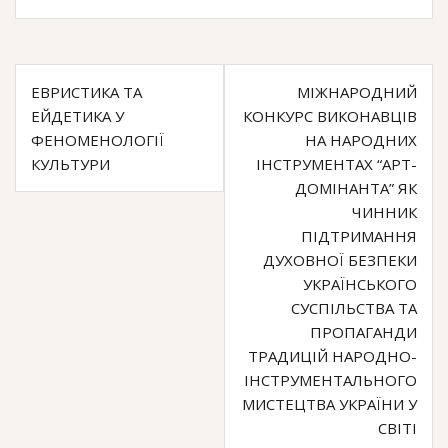
c
i
l
e
t
e
Навігація
b
t
g
ЕВРИСТИКА ТА
МІЖНАРОДНИЙ
o
e
r
записів
ЕЙДЕТИКА У
КОНКУРС ВИКОНАВЦІВ
o
r
a
ФЕНОМЕНОЛОГІЇ
НА НАРОДНИХ
k
m
КУЛЬТУРИ
ІНСТРУМЕНТАХ “АРТ-
ДОМІНАНТА” ЯК
ЧИННИК
ПІДТРИМАННЯ
ДУХОВНОЇ БЕЗПЕКИ
УКРАЇНСЬКОГО
СУСПІЛЬСТВА ТА
ПРОПАГАНДИ
ТРАДИЦІЙ НАРОДНО-
ІНСТРУМЕНТАЛЬНОГО
МИСТЕЦТВА УКРАЇНИ У
СВІТІ