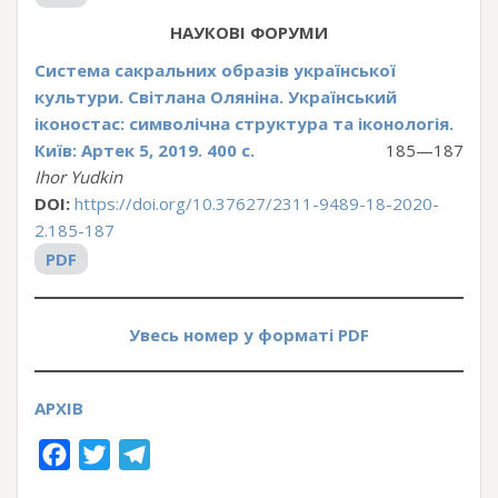
НАУКОВІ ФОРУМИ
Система сакральних образів української
культури. Світлана Оляніна. Український
іконостас: символічна структура та іконологія.
Київ: Артек 5, 2019. 400 с.
185—187
Ihor Yudkin
DOI:
https://doi.org/10.37627/2311-9489-18-2020-
2.185-187
PDF
Увесь номер у форматі PDF
АРХІВ
F
T
T
a
w
e