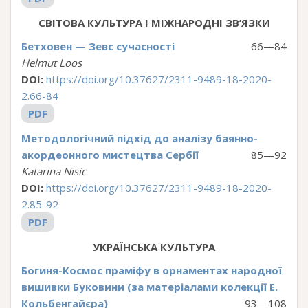
СВІТОВА КУЛЬТУРА І МІЖНАРОДНІ ЗВ’ЯЗКИ
Бетховен — Зевс сучасності
66—84
Helmut Loos
DOI:
https://doi.org/10.37627/2311-9489-18-2020-
2.66-84
PDF
Методологічний підхід до аналізу баянно-
акордеонного мистецтва Cербії
85—92
Katarina Nisic
DOI:
https://doi.org/10.37627/2311-9489-18-2020-
2.85-92
PDF
УКРАЇНСЬКА КУЛЬТУРА
Богиня-Космос праміфу в орнаментах народної
вишивки Буковини (за матеріалами колекції Е.
Кольбенгайєра)
93—108