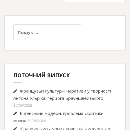
Пошук:
ПОТОЧНИЙ ВИПУСК
Французькі культурні наративи у творчості
Антона Ульріха, герцога Брауншвейзького
30/06/2026
Віденський модерн: проблема «критики
мови»
30/06/2026
У напрямі культурних прав: від дискурсу до