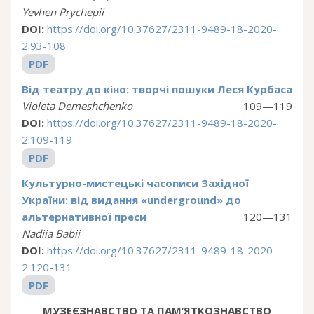
Yevhen Prychepii
DOI:
https://doi.org/10.37627/2311-9489-18-2020-
2.93-108
PDF
Від театру до кіно: творчі пошуки Леся Курбаса
Violeta Demeshchenko
109—119
DOI:
https://doi.org/10.37627/2311-9489-18-2020-
2.109-119
PDF
Культурно-мистецькі часописи Західної
України: від видання «underground» до
альтернативної преси
120—131
Nadiia Babii
DOI:
https://doi.org/10.37627/2311-9489-18-2020-
2.120-131
PDF
МУЗЕЄЗНАВСТВО ТА ПАМ’ЯТКОЗНАВСТВО