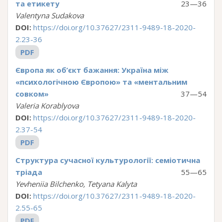
та етикету
23—36
Valentyna Sudakova
DOI:
https://doi.org/10.37627/2311-9489-18-2020-
2.23-36
PDF
Європа як об’єкт бажання: Україна між
«психологічною Європою» та «ментальним
совком»
37—54
Valeria Korablyova
DOI:
https://doi.org/10.37627/2311-9489-18-2020-
2.37-54
PDF
Структура сучасної культурології: семіотична
тріада
55—65
Yevheniia Bilchenko, Tetyana Kalyta
DOI:
https://doi.org/10.37627/2311-9489-18-2020-
2.55-65
PDF