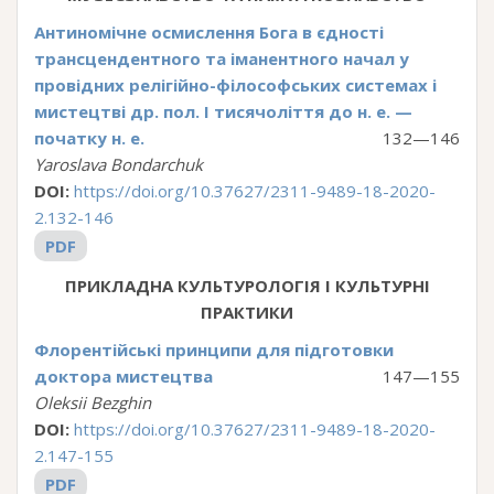
Антиномічне осмислення Бога в єдності
трансцендентного та іманентного начал у
провідних релігійно-філософських системах і
мистецтві др. пол. І тисячоліття до н. е. —
початку н. е.
132—146
Yaroslava Bondarchuk
DOI:
https://doi.org/10.37627/2311-9489-18-2020-
2.132-146
PDF
ПРИКЛАДНА КУЛЬТУРОЛОГІЯ І КУЛЬТУРНІ
ПРАКТИКИ
Флорентійські принципи для підготовки
доктора мистецтва
147—155
Oleksii Bezghin
DOI:
https://doi.org/10.37627/2311-9489-18-2020-
2.147-155
PDF