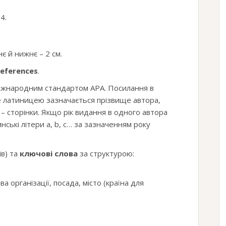
4.
нє й нижнє – 2 см.
eferences
.
іжнародним стандартом APA. Посилання в
де латиницею зазначається прізвище автора,
 – сторінки. Якщо рік видання в одного автора
ські літери a, b, c… за зазначенням року
ів) та
ключові слова
за структурою:
а організації, посада, місто (країна для