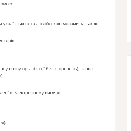
ормою:
и українською та англійською мовами за такою
Авторів.
вну назву організації без скорочень), назва
).
легії в електронному вигляді.
ві).