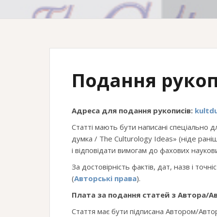
Подання рукоп
Адреса для подання рукописів:
kultd
Статті мають бути написані спеціально д
думка / The Culturology Ideas» (ніде ран
і відповідати вимогам до фахових науков
За достовірність фактів, дат, назв і точ
(
Авторські права
).
Плата за подання статей з Автора/Ав
Стаття має бути підписана Автором/Авт