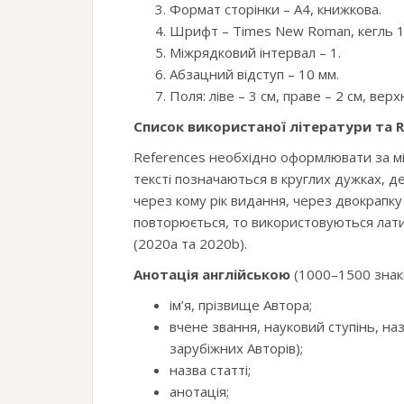
Формат сторінки – А4, книжкова.
Шрифт – Times New Roman, кегль 1
Міжрядковий інтервал – 1.
Абзацний відступ – 10 мм.
Поля: ліве – 3 см, праве – 2 см, верх
Список використаної літератури та R
References необхідно оформлювати за м
тексті позначаються в круглих дужках, 
через кому рік видання, через двокрапку
повторюється, то використовуються латин
(2020a та 2020b).
Анотація англійською
(1000–1500 знак
ім’я, прізвище Автора;
вчене звання, науковий ступінь, назв
зарубіжних Авторів);
назва статті;
анотація;