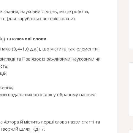
е звання, науковий ступінь, місце роботи,
то (для зарубіжних авторів країни).
ів) та
ключові слова.
аків (0,4–1,0 д.а.)), що містить такі елементи:
игляді та її зв’язок із важливими науковими чи
сть;
цій;
ження;
иви подальших розвідок у обраному напрямі.
 Автора й містить перші слова назви статті та
_Творчий шлях_КД17.