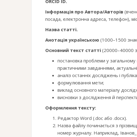
ORCID
ID.
Інформація про Автора/Авторів
(вчен
посада, електронна адреса, телефон), міс
Назва статті.
Анотація українською
(1000–1500 знак
Основний текст статті
(20000–40000 зн
постановка проблеми у загальному в
практичними завданнями, актуальні
аналіз останніх досліджень і публіка
формулювання мети;
виклад основного матеріалу дослід
висновки з дослідження й перспект
Оформлення тексту:
Редактор Word (.doc або .docx).
Назва файлу починається з прізвища
номер журналу. Наприклад, Іванов