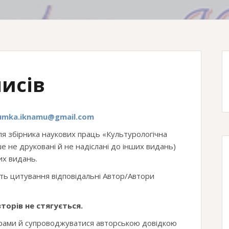
исів
umka.iknamu@gmail.com
ля збірника наукових праць «Культурологічна
іше не друковані й не надіслані до інших видань)
их видань.
ність цитування відповідальні Автор/Автори
торів не стягується.
орами й супроводжуватися авторською довідкою