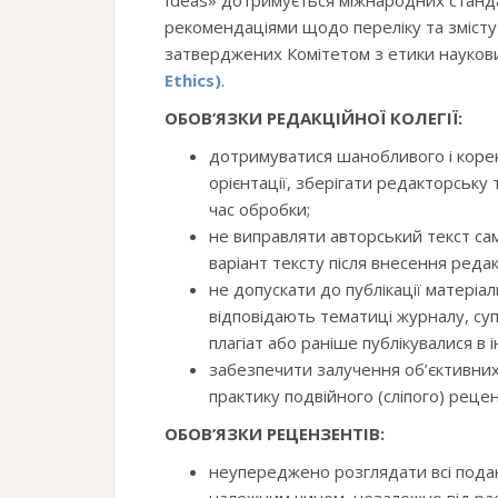
Ideas» дотримується міжнародних станда
рекомендаціями щодо переліку та змісту 
затверджених Комітетом з етики наукови
Ethics)
.
ОБОВ’ЯЗКИ РЕДАКЦІЙНОЇ КОЛЕГІЇ:
дотримуватися шанобливого і корек
орієнтації, зберігати редакторську
час обробки;
не виправляти авторський текст са
варіант тексту після внесення редак
не допускати до публікації матеріали
відповідають тематиці журналу, суп
плагіат або раніше публікувалися в 
забезпечити залучення об’єктивних
практику подвійного (сліпого) реце
ОБОВ’ЯЗКИ РЕЦЕНЗЕНТІВ:
неупереджено розглядати всі пода