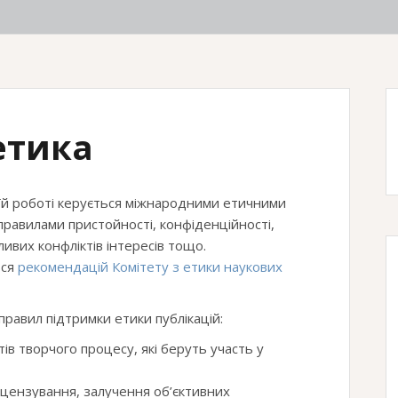
етика
оїй роботі керується міжнародними етичними
правилами пристойності, конфіденційності,
ивих конфліктів інтересів тощо.
ься
рекомендацій Комітету з етики наукових
равил підтримки етики публікацій:
тів творчого процесу, які беруть участь у
ецензування, залучення об’єктивних