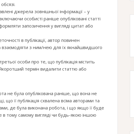
обсязі.
авлені джерела зовнішньої інформації – у
(включаючи особисті раніше опубліковані статті
оформляти запозичення у вигляді цитат або
точності в публікації, автор повинен
а взаємодіяти з ним/нею для їх якнайшвидшого
ретьої особи про те, що публікація містить
найкоротший термін видалити статтю або
ота не була опублікована раніше, що вона не
ці, що її публікація схвалена всіма авторами та
ми, де була виконана робота, і що якщо її буде
е в тому самому вигляді чи будь-якою іншою