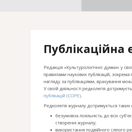
Публікаційна 
Редакція «Культурологічної думки» у св
правилами наукових публікацій, зокрема 
нагляду за публікаціями, врахування можл
У своїй діяльності редколегія дотримуєт
публікацій (COPE)
.
Редколегія журналу дотримується таких п
безумовна лояльність до всіх суб’єк
створенні журналу;
використання подвійного сліпого р