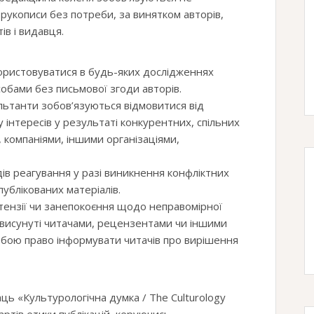
рукописи без потреби, за винятком авторів,
ів і видавця.
користовуватися в будь-яких дослідженнях
бами без письмової згоди авторів.
льтанти зобов’язуються відмовитися від
у інтересів у результаті конкурентних, спільних
, компаніями, іншими організаціями,
ів реагування у разі виникнення конфліктних
публікованих матеріалів.
тензії чи занепокоєння щодо неправомірної
, висунуті читачами, рецензентами чи іншими
собою право інформувати читачів про вирішення
ць «Культурологічна думка / The Culturology