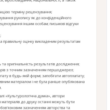
, віросповідання, національності, а також
кцією терміну рецензування;
ування рукопису як до конфіденційного
ецензування іншим особам; письмові відгуки
;
та правильну оцінку викладеним результатам
 та оригінальність результатів дослідження;
торів з точним зазначенням першоджерел;
іату в будь-якій формі; запобігати автоплагіату;
ивним матеріалом і не була раніше опублікована
.
алі «Культурологічна думка», автори
 матеріалів до друку останні можуть бути
обов’язковим зазначенням авторства та