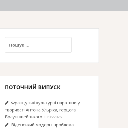
Пошук:
ПОТОЧНИЙ ВИПУСК
Французькі культурні наративи у
творчості Антона Ульріха, герцога
Брауншвейзького
30/06/2026
Віденський модерн: проблема