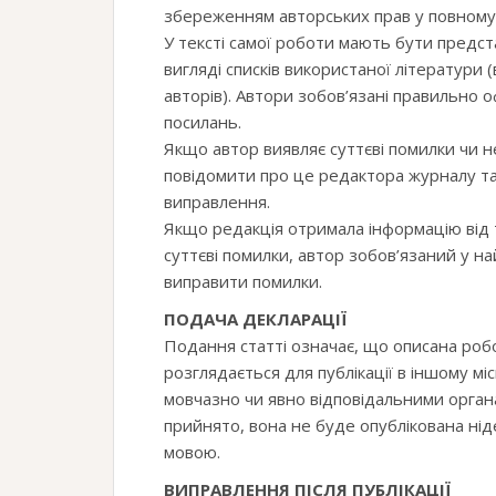
збереженням авторських прав у повному 
У тексті самої роботи мають бути предст
вигляді списків використаної літератури 
авторів). Автори зобов’язані правильно 
посилань.
Якщо автор виявляє суттєві помилки чи не
повідомити про це редактора журналу т
виправлення.
Якщо редакція отримала інформацію від т
суттєві помилки, автор зобов’язаний у 
виправити помилки.
ПОДАЧА ДЕКЛАРАЦІЇ
Подання статті означає, що описана роб
розглядається для публікації в іншому міс
мовчазно чи явно відповідальними органа
прийнято, вона не буде опублікована нід
мовою.
ВИПРАВЛЕННЯ ПІСЛЯ ПУБЛІКАЦІЇ