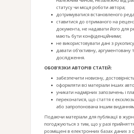
належним чином, незалежно від раси
статусу чи місця роботи автора;
дотримуватися встановленого реда
ставитися до отриманого на реценз
документа, не надавати його для р
мають бути конфіденційними;
не використовувати дані з рукопису
давати об’єктивну, аргументовану 
дослідження.
ОБОВ’ЯЗКИ АВТОРІВ СТАТЕЙ:
забезпечити новизну, достовірність
оформляти всі матеріали інших ав
уникати надмірних запозичень і плаг
переконатися, що стаття є ексклюз
або запропонована іншим виданням
Подаючи матеріали для публікації в журн
погоджуються з тим, що у разі прийняття
розміщені в електронних базах даних з 