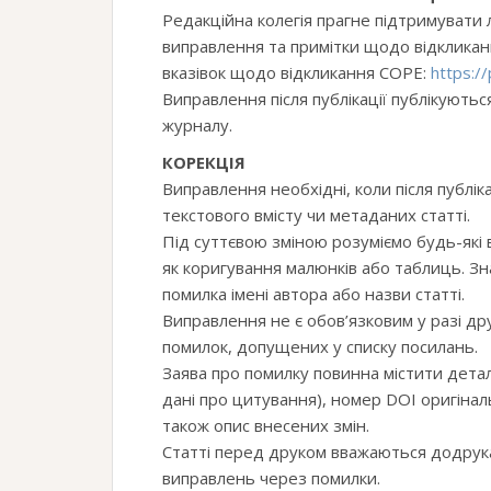
Редакційна колегія прагне підтримувати 
виправлення та примітки щодо відкликанн
вказівок щодо відкликання COPE:
https://
Виправлення після публікації публікують
журналу.
КОРЕКЦІЯ
Виправлення необхідні, коли після публіка
текстового вмісту чи метаданих статті.
Під суттєвою зміною розуміємо будь-які в
як коригування малюнків або таблиць. З
помилка імені автора або назви статті.
Виправлення не є обов’язковим у разі др
помилок, допущених у списку посилань.
Заява про помилку повинна містити деталі 
дані про цитування), номер DOI оригіналь
також опис внесених змін.
Статті перед друком вважаються додрук
виправлень через помилки.