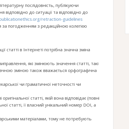
літературну послідовність, публікуючи
я відповідно до ситуації та відповідно до
publicationethics.org/retraction-guidelines
ся за погодженням з редакційною колегією
ції статті в Інтернеті потрібна значна зміна
иправлення, які змінюють значення статті, такі
начною зміною також вважається орфографічна
укарської чи граматичної неточності чи
оригінальної статті, якій вона відповідає (повні
ної статті, її власний унікальний номер DOI, а
арськими матеріалами, тому не потребують