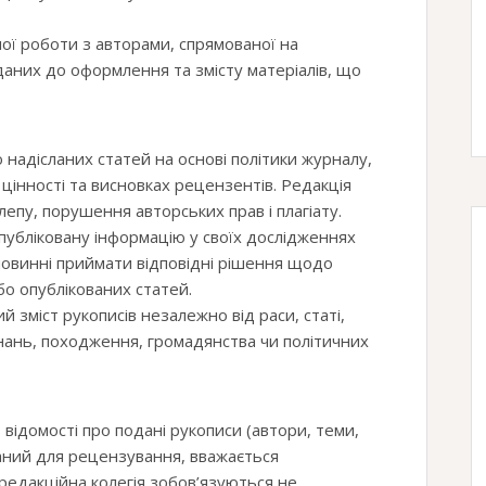
ої роботи з авторами, спрямованої на
аних до оформлення та змісту матеріалів, що
 надісланих статей на основі політики журналу,
 цінності та висновках рецензентів. Редакція
пу, порушення авторських прав і плагіату.
убліковану інформацію у своїх дослідженнях
повинні приймати відповідні рішення щодо
бо опублікованих статей.
 зміст рукописів незалежно від раси, статі,
конань, походження, громадянства чи політичних
відомості про подані рукописи (автори, теми,
аний для рецензування, вважається
редакційна колегія зобов’язуються не