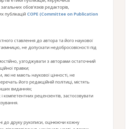
ртів етики публікацій, керуючись
загальних обов’язків редакторів,
х публікацій
COPE (Committee on Publication
тного ставлення до автора та його наукової
 таємницю, не допускати недобросовісності під
мостійно, узгоджувати з авторами остаточний
ційної правки;
, які не мають наукової цінності, не
еречать його редакційній політиці, містять
інших виданнях;
 і компетентних рецензентів, застосовувати
нзування.
ні до друку рукописи, оцінюючи кожну