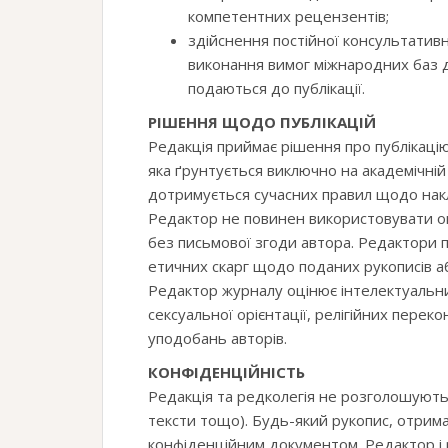
компетентних рецензентів;
здійснення постійної консультативн
виконання вимог міжнародних баз д
подаються до публікації.
РІШЕННЯ ЩОДО ПУБЛІКАЦІЙ
Редакція приймає рішення про публікацію
яка ґрунтується виключно на академічній
дотримується сучасних правил щодо накле
Редактор не повинен використовувати оп
без письмової згоди автора. Редактори 
етичних скарг щодо поданих рукописів а
Редактор журналу оцінює інтелектуальний
сексуальної орієнтації, релігійних пере
уподобань авторів.
КОНФІДЕНЦІЙНІСТЬ
Редакція та редколегія не розголошують 
тексти тощо). Будь-який рукопис, отрим
конфіденційним документом. Редактор і 