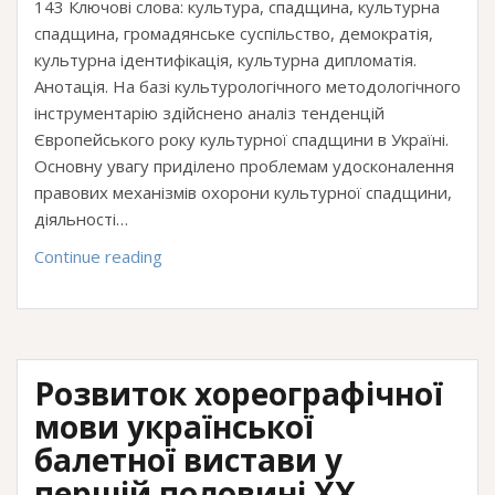
143 Ключові слова: культура, спадщина, культурна
спадщина, громадянське суспільство, демократія,
культурна ідентифікація, культурна дипломатія.
Анотація. На базі культурологічного методологічного
інструментарію здійснено аналіз тенденцій
Європейського року культурної спадщини в Україні.
Основну увагу приділено проблемам удосконалення
правових механізмів охорони культурної спадщини,
діяльності…
Європейський
Continue reading
рік
культурної
спадщини
в
Розвиток хореографічної
Україні:
культурологічна
мови української
аналітика
балетної вистави у
тенденцій
першій половині XX