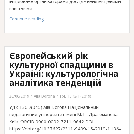
ініційоване організаторами дослідження місцевими
вчителями…
Традиційна
Continue reading
українська
дитяча
субкультура
Кодимщини
Європейський рік
в
просторі
культурної спадщини в
етнофестивалю
Україні: культурологічна
аналітика тенденцій
20/06/2019
Alla Doroha
Том 15 № 1 (2019)
УДК 130.2(045) Alla Doroha Національний
педагогічний університет імені М. П. Драгоманова,
Київ. ORCID 0000-0002-7211-0642 DOI:
https://doi.org/10.37627/2311-9489-15-2019-1.136-