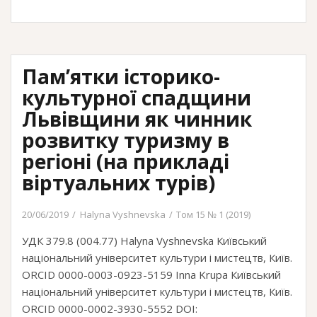
хореографічної
мови
української
балетної
Пам’ятки історико-
вистави
у
культурної спадщини
першій
Львівщини як чинник
половині
розвитку туризму в
XX
регіоні (на прикладі
століття
віртуальних турів)
20/06/2019
Halyna Vyshnevska
Том 15 № 1 (2019)
УДК 379.8 (004.77) Hаlynа Vyshnevskа Київський
національний університет культури і мистецтв, Київ.
ORCID 0000-0003-0923-5159 Іnnа Krupа Київський
національний університет культури і мистецтв, Київ.
ORCID 0000-0002-3930-5552 DOI: