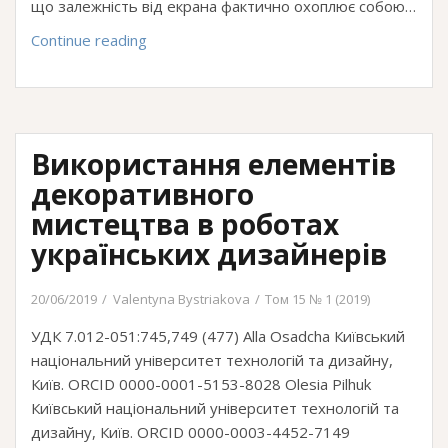
що залежність від екрана фактично охоплює собою…
Залежність
Continue reading
від
екрана
в
життєтворчості
Використання елементів
сучасної
людини
декоративного
мистецтва в роботах
українських дизайнерів
20/06/2019
Valentyna Bystriakova
Том 15 № 1 (2019)
УДК 7.012-051:745,749 (477) Alla Osadcha Київський
національний університет технологій та дизайну,
Київ. ORCID 0000-0001-5153-8028 Olesia Pilhuk
Київський національний університет технологій та
дизайну, Київ. ORCID 0000-0003-4452-7149