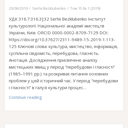
20/06/2019
Serhii Bezklubenko
Том 15 № 1 (2019)
УДК 316.7:316.3]:32 Serhii Bezklubenko Інститут
культурології Національної академії мистецтв
України, Київ. ОRCID 0000-0002-8709-7129 DOI:
https://doi.org/10.37627/2311-9489-15-2019-1.113-
125 Ключові слова: культура, мистецтво, інформація,
суспільна свідомість, перебудова, гласність.
Анотація. Дослідження присвячене аналізу
мистецьких явищ у період “перебудови і гласності”
(1985–1991 рр.) та розкриває питання основних
проблем у цей історичний час. У період “перебудови
і гласності” в галузі культури процес…
Культуротворчі
Continue reading
процеси
“времен
перестройки
и