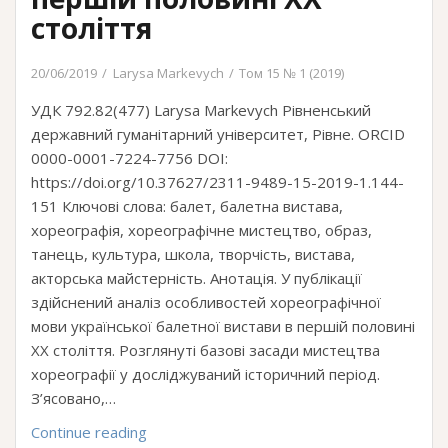
століття
20/06/2019
Larysa Markevych
Том 15 № 1 (2019)
УДК 792.82(477) Larysa Markevych Рівненський
державний гуманітарний університет, Рівне. ORCID
0000-0001-7224-7756 DOI:
https://doi.org/10.37627/2311-9489-15-2019-1.144-
151 Ключові слова: балет, балетна вистава,
хореографія, хореографічне мистецтво, образ,
танець, культура, школа, творчість, вистава,
акторська майстерність. Анотація. У публікації
здійснений аналіз особливостей хореографічної
мови української балетної вистави в першій половині
ХХ століття. Розглянуті базові засади мистецтва
хореографії у досліджуваний історичний період.
З’ясовано,…
Розвиток
Continue reading