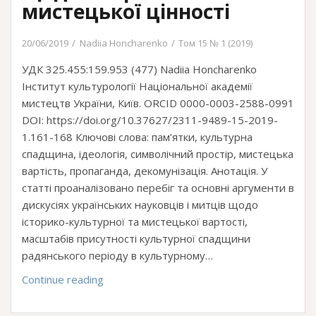
(на
мистецької цінності
прикладі
віртуальних
20/06/2019
Nadiia Honcharenko
Том 15 № 1 (2019)
турів)
УДК 325.455:159.953 (477) Nadiia Honcharenko
Інститут культурології Національної академії
мистецтв України, Київ. ORCID 0000-0003-2588-0991
DOI: https://doi.org/10.37627/2311-9489-15-2019-
1.161-168 Ключові слова: пам’ятки, культурна
спадщина, ідеологія, символічний простір, мистецька
вартість, пропаганда, декомунізація. Анотація. У
статті проаналізовано перебіг та основні аргументи в
дискусіях українських науковців і митців щодо
історико-культурної та мистецької вартості,
масштабів присутності культурної спадщини
радянського періоду в культурному…
Культурна
Continue reading
спадщина
радянського