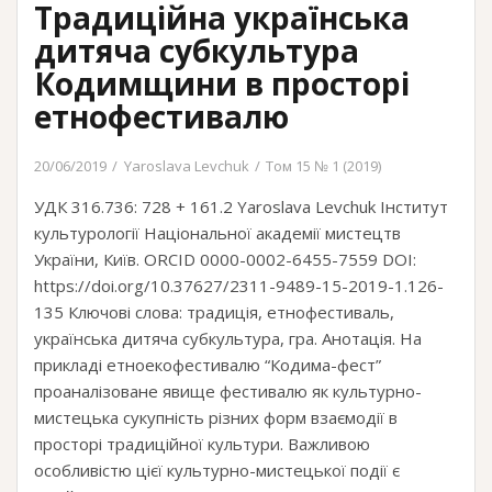
Традиційна українська
гласности”
дитяча субкультура
Кодимщини в просторі
етнофестивалю
20/06/2019
Yaroslava Levchuk
Том 15 № 1 (2019)
УДК 316.736: 728 + 161.2 Yaroslava Levchuk Інститут
культурології Національної академії мистецтв
України, Київ. ORCID 0000-0002-6455-7559 DOI:
https://doi.org/10.37627/2311-9489-15-2019-1.126-
135 Ключові слова: традиція, етнофестиваль,
українська дитяча субкультура, гра. Анотація. На
прикладі етноекофестивалю “Кодима-фест”
проаналізоване явище фестивалю як культурно-
мистецька сукупність різних форм взаємодії в
просторі традиційної культури. Важливою
особливістю цієї культурно-мистецької події є