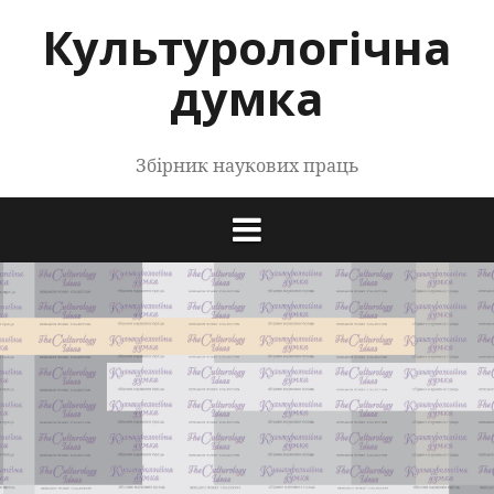
Перейти
Культурологічна
до
контенту
думка
Збірник наукових праць