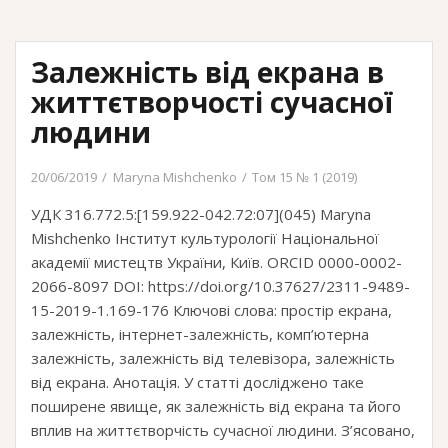
періоду
в
Залежність від екрана в
публічному
просторі
життєтворчості сучасної
сучасної
людини
України:
дискусії
20/06/2019
Maryna Mishchenko
Том 15 № 1 (2019)
щодо
історичної
УДК 316.772.5:[159.922-042.72:07](045) Maryna
та
Mishchenko Інститут культурології Національної
мистецької
академії мистецтв України, Київ. ORCID 0000-0002-
цінності
2066-8097 DOI: https://doi.org/10.37627/2311-9489-
15-2019-1.169-176 Ключові слова: простір екрана,
залежність, інтернет-залежність, комп’ютерна
залежність, залежність від телевізора, залежність
від екрана. Анотація. У статті досліджено таке
поширене явище, як залежність від екрана та його
вплив на життєтворчість сучасної людини. З’ясовано,