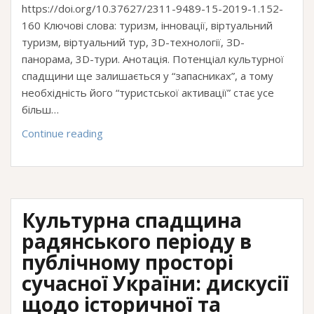
https://doi.org/10.37627/2311-9489-15-2019-1.152-
160 Ключові слова: туризм, інновації, віртуальний
туризм, віртуальний тур, 3D-технології, ЗD-
панорама, 3D-тури. Анотація. Потенціал культурної
спадщини ще залишається у “запасниках”, а тому
необхідність його “туристської активації” стає усе
більш…
Пам’ятки
Continue reading
історико-
культурної
спадщини
Львівщини
Культурна спадщина
як
чинник
радянського періоду в
розвитку
публічному просторі
туризму
сучасної України: дискусії
в
щодо історичної та
регіоні