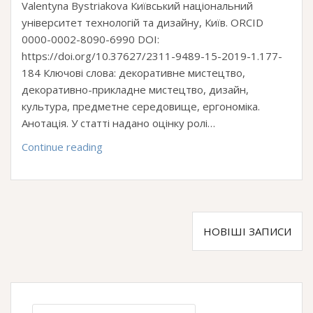
Valentyna Bystriakova Київський національний
університет технологій та дизайну, Київ. ORCID
0000-0002-8090-6990 DOI:
https://doi.org/10.37627/2311-9489-15-2019-1.177-
184 Ключові слова: декоративне мистецтво,
декоративно-прикладне мистецтво, дизайн,
культура, предметне середовище, ергономіка.
Анотація. У статті надано оцінку ролі…
Використання
Continue reading
елементів
декоративного
мистецтва
в
Навігація
роботах
НОВІШІ ЗАПИСИ
за
українських
записами
дизайнерів
Пошук: