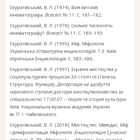
Скуратівський, В. Л. (1974). Біля витоків
кінематографа.
Всесвіт
. № 11. С. 181–182.
Скуратівський, В. Л. (1976). Скільки тисячоліть
кінематографу?
Всесвіт
. № 11. С. 189–193.
Скуратівський, В. Л. (1995). Міф. Міфологія.
Українська літературна енциклопедія.
Т.3. Київ:
Українська Енциклопедія. С. 383–386.
Скуратівський, В. Л. (1997). Екранні мистецтва у
соціокультурних процесах XX століття (Генеза.
Структура. Функція).
Дисертація на здобуття
наукового ступеня доктора мистецтвознавства за
спеціаль
ні
стю 17.00.01
–
теорія та історія культури.
Київ: Національна музична академія України
iм. П. I. Чайковського.
Скуратівський, В. Л. (2018). Мистецтво. Мімедис. Міф
і деміфологізація. Міфологія.
Енциклопедія
C
учасної
України. Т. 20: «Медична» – «Мікоян».
Гол. редкол.: