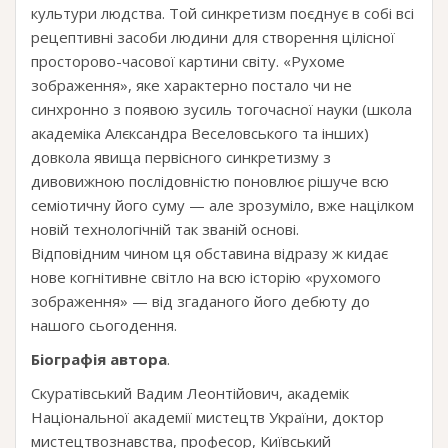
культури людства. Той синкретизм поєднує в собі всі
рецептивні засоби людини для створення цілісної
просторово-часової картини світу. «Рухоме
зображення», яке характерно постало чи не
синхронно з появою зусиль тогочасної науки (школа
академіка Алєксандра Веселовського та інших)
довкола явища первісного синкретизму з
дивовижною послідовністю поновлює рішуче всю
семіотичну його суму — але зрозуміло, вже націлком
новій технологічній так званій основі.
Відповідним чином ця обставина відразу ж кидає
нове когнітивне світло на всю історію «рухомого
зображення» — від згаданого його дебюту до
нашого сьогодення.
Біографія автора
.
Скуратівський Вадим Леонтійович, академік
Національної академії мистецтв України, доктор
мистецтвознавства, професор, Київський