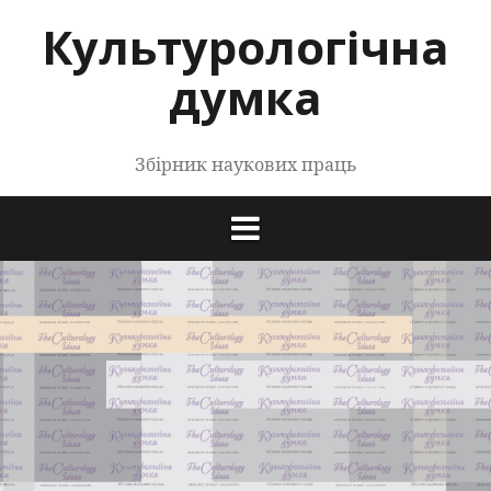
Перейти
Культурологічна
до
контенту
думка
Збірник наукових праць