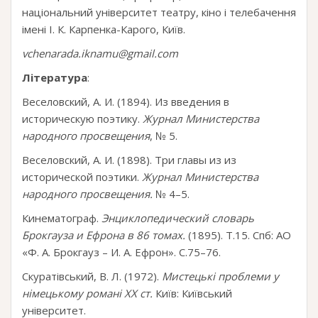
національний університет театру, кіно і телебачення
імені І. К. Карпенка-Карого, Київ.
vchenarada.iknamu@gmail.com
Література
:
Веселовский, А. И. (1894). Из введения в
историческую поэтику.
Журнал Министерства
народного просвещения
, № 5.
Веселовский, А. И. (1898). Три главы из из
исторической поэтики.
Журнал Министерства
народного просвещения.
№ 4–5.
Кинематограф.
Энциклопедический словарь
Брокгауза и Ефрона в 86 томах.
(1895). Т.15. Спб: АО
«Ф. А. Брокгауз – И. А. Ефрон». С.75–76.
Скуратівський, В. Л. (1972).
Мистецькі проблеми у
німецькому романі ХХ ст.
Київ: Київський
університет.