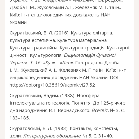
Дзюба І. М., Жуковський А. І., Железняк М. Г. та ін..
Київ: Ін-т енциклопедичних досліджень НАН
України.
Скуратівський, В. Л. (2016). Культура елітарна.
Культура естетична. Культура матеріальна.
Культура традиційна. Культурна традиція. Культурні
цінності. Культурологія.
Енциклопедія Cучасної
України. Т. 16: «Куз» – «Лев».
Гол. редкол.: Дзюба
І. М., Жуковський А. І., Железняк М. Г. та ін.. Київ: Ін-т
енциклопедичних досліджень НАН України. DOI:
https://doi.org/10.35619/ucpmk.vi27.52
Скуратівський, Вадим. (1988). Ноосфера.
Інтелектуальна генеалогія. Поняття: До 125-річчя з
дня народження В. І. Вернадського.
Всесвіт
, № 3. С.
183–185.
Скуратовский, В. Л. (1983). Контакты, конспекты,
цели.
Литературное обозрение
. № 5. С. 31–40.