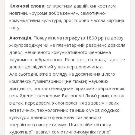
Ключові слова:
синкретизм давній, синкретизм
новітній, «рухоме зображення», семіотично-
комунікативна культура, просторово-часова картина
світу.
Анотація.
Появу кінематографу (в 1890 рр.) відразу
ж супроводжує чи не планетарний резонанс довкола
доволі небаченого комунікативного феномена
«рухомого зображення». Резонанс, на жаль, і досі не
доволі досліджений у всіх першопричинах.
Але сьогодні, вже з огляду на досягнення цілого
комплексу гуманітарних і (не тільки) наукових
дисциплін, постає очевидним: «рухоме зображення»,
винайдене інженерами Едісоном і Люм’єрами, постає
відтак, передовсім, як поновлення за зовсім нових
естетичних, технологічних та інших умов людської
культури давнього феномену так званого
«первісного синкретизму». Цього ніби світанку
художньої і взагалі семіотично-комунікативної