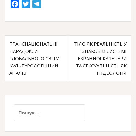
F
T
T
a
w
e
c
i
l
e
t
e
Навігація
b
t
g
ТРАНСНАЦІОНАЛЬНІ
ТІЛО ЯК РЕАЛЬНІСТЬ У
o
e
r
записів
ПАРАДОКСИ
ЗНАКОВІЙ СИСТЕМІ
o
r
a
ГЛОБАЛЬНОГО СВІТУ:
ЕКРАННОЇ КУЛЬТУРИ
k
m
КУЛЬТУРОЛОГІЧНИЙ
ТА СЕКСУАЛЬНІСТЬ ЯК
АНАЛІЗ
ЇЇ ІДЕОЛОГІЯ
Пошук: