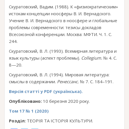
Скуратовский, Вадим. (1988). К «физиократическим»
истокам концепции ноосферы В. И. Вернадского.
Учение В. И. Вернадского в ноосфере и глобальные
проблемы современности: тезисы докладов
Всесоюзной конференции. Москва: МФТИ. Ч. 1. С.
244.
Скуратовский, В. Л. (1993). Всемирная литература и
язык культуры (аспект проблемы).
Collegium.
№ 4. С.
8—20.
Скуратовский, В. Л. (1994). Мировая литература:
смыслы в содержании.
Ренессанс.
№ 7. С. 184–191.
Версія статті у PDF (українська).
Опубліковано:
10 березня 2020 року.
Том 17 № 1 (2020)
Розділ:
ТЕОРІЯ ТА ІСТОРІЯ КУЛЬТУРИ.