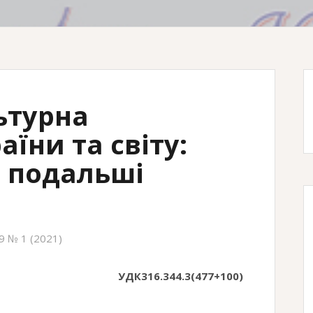
ьтурна
аїни та світу:
а подальші
9 № 1 (2021)
УДК316.344.3(477+100)