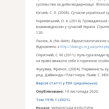
суспільства за доби модернізації.
Філосо
Катаєв, С. Л. (2006).
Сучасне українське с
Корнієвський, О. А. (2014). Громадянське
взаємовідносин у сучасній Україні.
Страте
120.
Лысюк, А. (No date).
Евроатлантические 
Відновлено з
http://diaiogs.org.ua/print.
Опрятний, С. М. (2011). Культура влади п
на право вважати себе історичною особи
Фукуяма, Френсіс. (2004). Первинність к
ред. Даймонда і Платтнера. Львів. С. 389
Версія статті у PDF (українська).
Опубліковано:
19 листопада 2020.
Том 19 № 1 (2021)
.
Розділ:
УКРАЇНСЬКА КУЛЬТУРА.