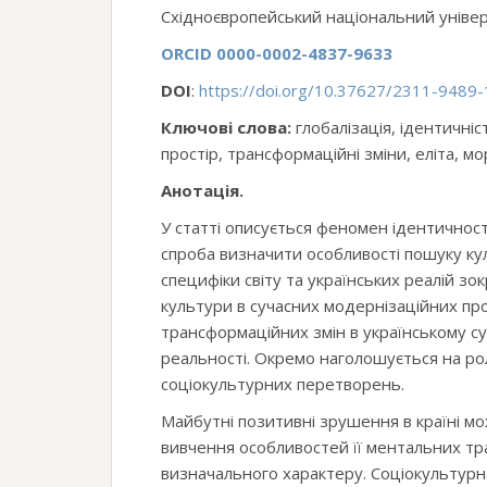
Східноєвропейський національний універси
ORCID
0000-0002-4837-9633
DOI
:
https://doi.org/10.37627/2311-9489
Ключові слова:
глобалізація, ідентичніс
простір, трансформаційні зміни, еліта, мо
Анотація.
У статті описується феномен ідентичності
спроба визначити особливості пошуку кул
специфіки світу та українських реалій зо
культури в сучасних модернізаційних пр
трансформаційних змін в українському су
реальності. Окремо наголошується на рол
соціокультурних перетворень.
Майбутні позитивні зрушення в країні мо
вивчення особливостей її ментальних тр
визначального характеру. Соціокультурн