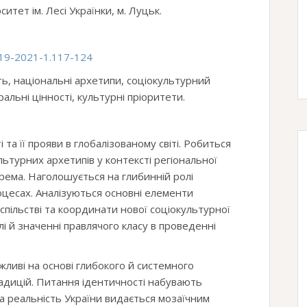
тет ім. Лесі Українки, м. Луцьк.
-19-2021-1.117-124
ть, національні архетипи, соціокультурний
ральні цінності, культурні пріоритети.
 та її прояви в глобалізованому світі. Робиться
ьтурних архетипів у контексті регіональної
крема. Наголошується на глибинній ролі
оцесах. Аналізуються основні елементи
спільстві та координати нової соціокультурної
і й значенні правлячого класу в проведенні
жливі на основі глибокого й системного
адицій. Питання ідентичності набувають
а реальність України видається мозаїчним