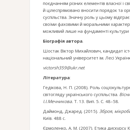
поєднанням різних елементів власної і св
й цілеспрямовано вносити порядок та орг
суспільства. Значну роль у цьому відіграє
своїми фаховими й моральними характери
можливий лише на фундаменті культури й
Біографія автора
.
Шостак Віктор Михайлович, кандидат іст
національний університет ім. Лесі Українк
victorsh359@ukr.net
Література
:
Гедікова, Н. П. (2008). Роль соціокульту
світогляду українського суспільства.
Вісн
І.І.Мечникова.
Т. 13. Вип. 5. С. 48–58.
Даймонд, Джаред. (2015).
Зброя, мікроби
Київ. 488 с.
Єрмоленко, А. М. (2007). Етика дискурсу 