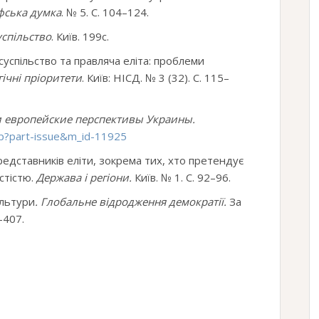
фська думка
. № 5. С. 104–124.
успільство
. Київ. 199с.
 суспільство та правляча еліта: проблеми
гічні пріоритети
. Київ: НІСД. № 3 (32). С. 115–
и европейские перспективы Украины.
php?part-issue&m_id-11925
редставників еліти, зокрема тих, хто претендує
стістю.
Держава і регіони.
Київ. № 1. С. 92–96.
ультури
. Глобальне відродження демократії.
За
–407.