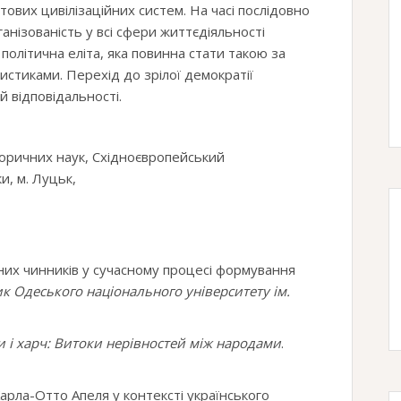
ітових цивілізаційних систем. На часі послідовно
анізованість у всі сфери життєдіяльності
 політична еліта, яка повинна стати такою за
стиками. Перехід до зрілої демократії
 відповідальності.
оричних наук, Східноєвропейський
и, м. Луцьк,
рних чинників у сучасному процесі формування
ик Одеського національного університету ім.
 і харч
: Витоки нерівностей між народами
.
Карла-Отто Апеля у контексті українського