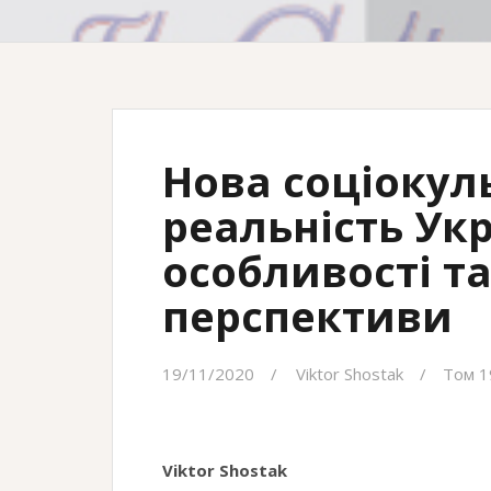
Нова соціокул
реальність Укр
особливості т
перспективи
19/11/2020
Viktor Shostak
Том 1
Viktor Shostak