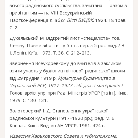
всього радянського суспільства: зачитана — разом з
привітанням — на VIII Всеукраінській
Партконференції КП(б)У.
Вісті ВУЦВК
. 1924. 18 трав.
С. 2.
Дукельський М. Відкритий лист «спеціаліста» тов.
Леніну. Повне зібр. тв. : у 55 т. : пер. з 5 рос. вид. / В.
І. Ленін. Київ, 1973. Т. 38. С. 212–213.
Звернення Всеукрревкому до вчителів з закликом
взяти участь у будівництві нової, радянської школи
від 29 грудня 1919 р.
Культурне будівництво в
Українській РСР, 1917–1927 : зб. док. і матеріалів
/
Голов. архів. упр. при Раді Міністрів УРСР [та ін.]. Київ,
1979. С. 130–131.
Золотоверхий І. Д. Становлення української
радянської культури (1917–1920 рр.); ред. М. В.
Коваль. Київ : Вид-во АН УРСР, 1961. 424 с.
Известия Харьковского Совета и губисполкома
.