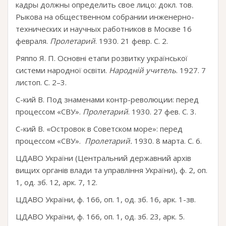
кадры должны определить свое лицо: докл. тов.
Рыкова на общественном собрании инженерно-
технических и научных работников в Москве 16
февраля.
Пролетарий
. 1930. 21 февр. С. 2.
Ряппо Я. П. Основні етапи розвитку української
системи народної освіти.
Народній учитель
. 1927. 7
листоп. С. 2–3.
С-кий В. Под знаменами контр-революции: перед
процессом «СВУ».
Пролетарий
. 1930. 27 фев. С. 3.
С-кий В. «Островок в Советском море»: перед
процессом «СВУ».
Пролетарий.
1930. 8 марта. С. 6.
ЦДАВО України (Центральний державний архів
вищих органів влади та управління України), ф. 2, оп.
1, од. зб. 12, арк. 7, 12.
ЦДАВО України, ф. 166, оп. 1, од. зб. 16, арк. 1-зв.
ЦДАВО України, ф. 166, оп. 1, од. зб. 23, арк. 5.