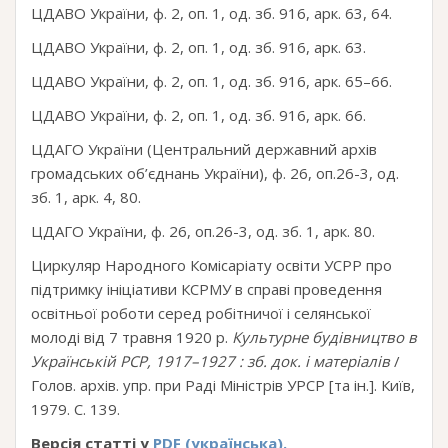
ЦДАВО України, ф. 2, оп. 1, од. зб. 916, арк. 63, 64.
ЦДАВО України, ф. 2, оп. 1, од. зб. 916, арк. 63.
ЦДАВО України, ф. 2, оп. 1, од. зб. 916, арк. 65­–66.
ЦДАВО України, ф. 2, оп. 1, од. зб. 916, арк. 66.
ЦДАГО України (Центральний державний архів
громадських об’єднань України), ф. 26, оп.26-3, од.
зб. 1, арк. 4, 80.
ЦДАГО України, ф. 26, оп.26-3, од. зб. 1, арк. 80.
Циркуляр Народного Комісаріату освіти УСРР про
підтримку ініціативи КСРМУ в справі проведення
освітньої роботи серед робітничої і селянської
молоді від 7 травня 1920 р.
Культурне будівництво в
Українській РСР, 1917–1927 : зб. док. і матеріалів
/
Голов. архів. упр. при Раді Міністрів УРСР [та ін.]. Київ,
1979. С. 139.
Версія статті у
PDF (українська).