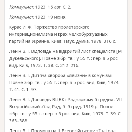
Коммунист
. 1923. 15 авг. С. 2.
Коммунист
. 1923. 19 июня.
Курас И. Ф. Торжество пролетарского
интернационализма и крах мелкобуржуазных
партий на Украине. Киев: Наук. думка, 1978. 316 с.
Ленін В. І. Відповідь на відкритий лист спеціаліста [М.
Дукельського]. Повне зібр. тв. : у 55 т. : пер. з 5 рос.
вид. Київ, 1973. Т. 38. С. 212–216.
Ленін В. І. Дитяча хвороба «лівизни» в комунізмі.
Повне зібр. тв. : у 55 т. : пер. з 5 рос. вид. Київ, 1974.
Т. 41. С. 1–97.
Ленін В. І. Доповідь ВЦВК і Раднаркому 5 грудня : VII
Всеросійський з’їзд Рад, 5–9 груд. 1919 р. Повне
зібр. тв. : у 55 т. : пер. з 5 рос. вид. Київ, 1973. Т. 39. С.
363–388.
Ленін В. І. Промова на ІІ Всеросійському з’їзді рад