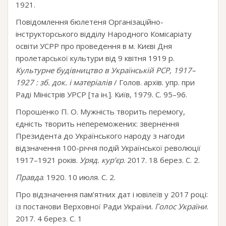
1921.
Повідомлення бюлетеня Організаційно-
інструкторського відділу Народного Комісаріату
освіти УСРР про проведення в м. Києві Дня
пролетарської культури від 9 квітня 1919 р.
Культурне будівництво в Українській РСР, 1917–
1927 : зб. док. і матеріалів
/ Голов. архів. упр. при
Раді Міністрів УРСР [та ін.]. Київ, 1979. С. 95–96.
Порошенко П. О. Мужність творить перемогу,
єдність творить непереможених: звернення
Президента до Українського народу з нагоди
відзначення 100-річчя подій Української революції
1917–1921 років.
Уряд. кур’єр
. 2017. 18 берез. С. 2.
Правда
. 1920. 10 июля. С. 2.
Про відзначення пам’ятних дат і ювілеїв у 2017 році:
із постанови Верховної Ради України.
Голос України
.
2017. 4 берез. С. 1