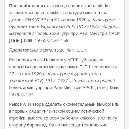
Про поліпшення становища вчених-спеціалістів і
заслужених працівників літератури і мистецтва:
декрет РНК УСРР від 31 серпня 1920 р.
Культурне
будівництво в Українській РСР, 1917–1927: зб. док. і
матеріалів
/ Голов. архів. упр. при Раді Міністрів УРСР
[та ін.]. Київ, 1979. С.157–158.
Пролетарська освіта
. 1920. № 1. С. 37.
Розпорядження Наркомосу УСРР губвідділам
наросвіти про вшанування памяті Т. Г. Шевченка від
27 лютого 1920 р.
Культурне будівництво в
Українській РСР, 1917–1927 : зб. док. і матеріалів
/
Голов. архів. упр. при Раді Міністрів УРСР [та ін.]. Київ,
1979. С. 134.
Рыков А. И. Пора сделать окончательный выбор: или
в первых рядах гигантской социалистической
стройки, вместе со всем рабочим классом, или по ту
сторону баррикад. Раз и навсегда технические