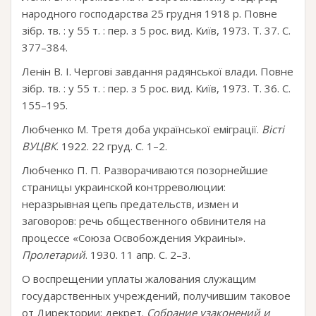
народного господарства 25 грудня 1918 р. Повне
зібр. тв. : у 55 т. : пер. з 5 рос. вид. Київ, 1973. Т. 37. С.
377–384.
Ленін В. І. Чергові завдання радянської влади. Повне
зібр. тв. : у 55 т. : пер. з 5 рос. вид. Київ, 1973. Т. 36. С.
155–195.
Любченко М. Третя доба української еміграції.
Вісті
ВУЦВК
. 1922. 22 груд. С. 1–2.
Любченко П. П. Разворачиваются позорнейшие
страницы украинской контрреволюции:
неразрывная цепь предательств, измен и
заговоров: речь общественного обвинителя на
процессе «Союза Освобождения Украины».
Пролетарий
. 1930. 11 апр. С. 2–3.
О воспрещении уплаты жалования служащим
государственных учреждений, получившим таковое
от Директории: декрет.
Собрание узаконений и