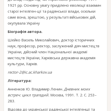
1921 рр. Основну увагу приділено еволюції взаємин
старої інтеліген-ції та радянської влади, оскільки
саме вона, зрештою, у результаті військових дій,
окупувала Україну
Біографія автора.
Шейко Василь Миколайович, доктор історичних
наук, професор, ректор, заслужений діяч мистецтв
України, дійсний член Національної академії
мистецтв України, Харківська державна академія
культури, Харків.
rector-2@ic.ac.kharkov.ua
Література:
Анненков Ю. Владимир Ленин.
Дневник моих
встреч: цикл трагедий.
Москва, 1991. Т. 2. С. 253–
283.
Відозва до украінської радянської інтелігенції та