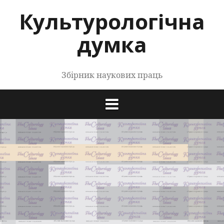
Перейти
Культурологічна
до
контенту
думка
Збірник наукових праць