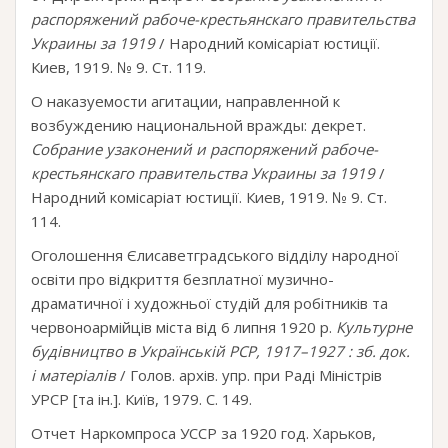
распоряжений рабоче-крестьянскаго правительства
Украины за 1919
/ Народний комісаріат юстиції.
Киев, 1919. № 9. Ст. 119.
О наказуемости агитации, направленной к
возбуждению национальной вражды: декрет.
Собрание узаконений и распоряжений рабоче-
крестьянскаго правительства Украины за 1919
/
Народний комісаріат юстиції. Киев, 1919. № 9. Ст.
114.
Оголошення Єлисаветградського відділу народної
освіти про відкриття безплатної музично-
драматичної і художньої студій для робітників та
червоноармійців міста від 6 липня 1920 р.
Культурне
будівництво в Українській РСР, 1917–1927 : зб. док.
і матеріалів
/ Голов. архів. упр. при Раді Міністрів
УРСР [та ін.]. Київ, 1979. С. 149.
Отчет Наркомпроса УССР за 1920 год. Харьков,