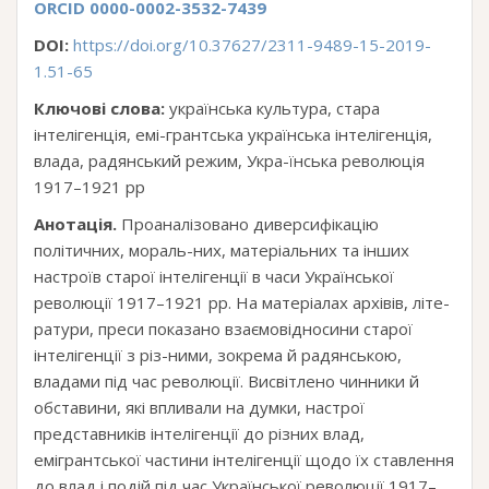
ORCID 0000-0002-3532-7439
DOI:
https://doi.org/10.37627/2311-9489-15-2019-
1.51-65
Ключові слова:
українська культура, стара
інтелігенція, емі-грантська українська інтелігенція,
влада, радянський режим, Укра-їнська революція
1917–1921 рр
Анотація.
Проаналізовано диверсифікацію
політичних, мораль-них, матеріальних та інших
настроїв старої інтелігенції в часи Української
революції 1917–1921 рр. На матеріалах архівів, літе-
ратури, преси показано взаємовідносини старої
інтелігенції з різ-ними, зокрема й радянською,
владами під час революції. Висвітлено чинники й
обставини, які впливали на думки, настрої
представників інтелігенції до різних влад,
емігрантської частини інтелігенції щодо їх ставлення
до влад і подій під час Української революції 1917–