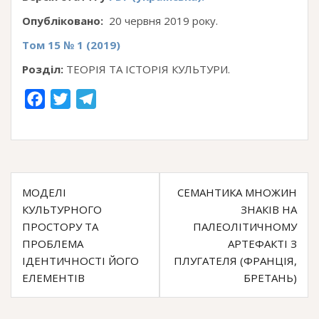
Опубліковано:
20 червня 2019 року.
Том 15 № 1 (2019)
Розділ:
ТЕОРІЯ ТА ІСТОРІЯ КУЛЬТУРИ.
F
T
T
a
w
e
c
i
l
e
t
e
Навігація
b
t
g
МОДЕЛІ
СЕМАНТИКА МНОЖИН
o
e
r
записів
КУЛЬТУРНОГО
ЗНАКІВ НА
o
r
a
ПРОСТОРУ ТА
ПАЛЕОЛІТИЧНОМУ
k
m
ПРОБЛЕМА
АРТЕФАКТІ З
ІДЕНТИЧНОСТІ ЙОГО
ПЛУГАТЕЛЯ (ФРАНЦІЯ,
ЕЛЕМЕНТІВ
БРЕТАНЬ)