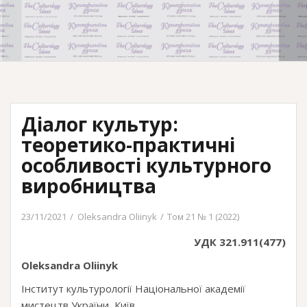
Діалог культур:
теоретико-практичні
особливості культурного
виробництва
23/11/2021
Oleksandra Oliinyk
Том 21 № 1 (2022)
УДК 321.911(477)
Oleksandra Oliinyk
Інститут культурології Національної академії
мистецтв України, Київ.