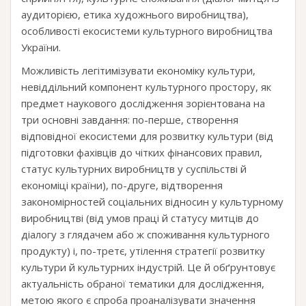
аудиторією, етика художнього виробництва),
особливості екосистеми культурного виробництва
України.
Можливість легітимізувати економіку культури,
невіддільний компонент культурного простору, як
предмет наукового дослідження зорієнтована на
три основні завдання: по-перше, створення
відповідної екосистеми для розвитку культури (від
підготовки фахівців до чітких фінансових правил,
статус культурних виробництв у суспільстві й
економіці країни), по-друге, відтворення
закономірностей соціальних відносин у культурному
виробництві (від умов праці й статусу митців до
діалогу з глядачем або ж споживання культурного
продукту) і, по-третє, утілення стратегії розвитку
культури й культурних індустрій. Це й обґрунтовує
актуальність обраної тематики для дослідження,
метою якого є спроба проаналізувати значення