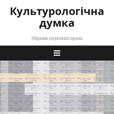
Перейти
Культурологічна
до
контенту
думка
Збірник наукових праць