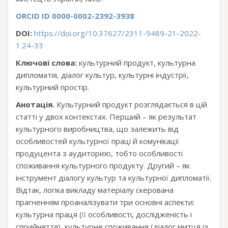
ORCID ID 0000-0002-2392-3938
DOI:
https://doi.org/10.37627/2311-9489-21-2022-
1.24-33
Ключові слова:
культурний продукт, культурна
дипломатія, діалог культур, культурні індустрії,
культурний простір.
Анотація.
Культурний продукт розглядається в цій
статті у двох контекстах. Перший – як результат
культурного виробництва, що залежить від
особливостей культурної праці й комунікації
продуцента з аудиторією, тобто особливості
споживання культурного продукту. Другий – як
інструмент діалогу культур та культурної дипломатії.
Відтак, логіка викладу матеріалу скерована
прагненням проаналізувати три основні аспекти:
культурна праця (її особливості, дослідженість і
сприйняття), культурне споживання (діалог митця із