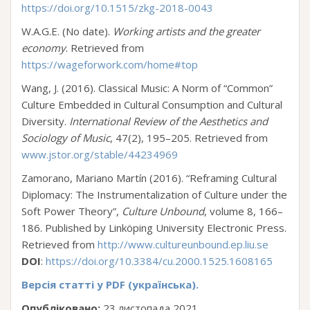
https://doi.org/10.1515/zkg-2018-0043
W.A.G.E. (No date).
Working artists and the greater
economy
. Retrieved from
https://wageforwork.com/home#top
Wang, J. (2016). Classical Music: A Norm of “Common”
Culture Embedded in Cultural Consumption and Cultural
Diversity.
International Review of the Aesthetics and
Sociology of Music
, 47(2), 195–205. Retrieved from
www.jstor.org/stable/44234969
Zamorano, Mariano Martín (2016). “Reframing Cultural
Diplomacy: The Instrumentalization of Culture under the
Soft Power Theory”,
Culture Unbound
, volume 8, 166–
186. Published by Linköping University Electronic Press.
Retrieved from
http://www.cultureunbound.ep.liu.se
DOI
:
https://doi.org/10.3384/cu.2000.1525.1608165
Версія статті у PDF (українська).
Опубліковано:
23 листопада 2021.