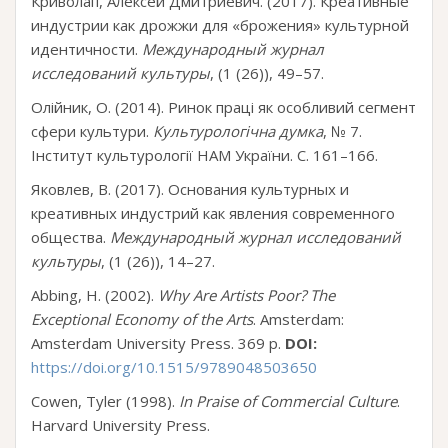
Криволап, Алексей Дмитриевич. (2017). Креативные
индустрии как дрожжи для «брожения» культурной
идентичности.
Международный журнал
исследований культуры
, (1 (26)), 49–57.
Олійник, О. (2014). Ринок праці як особливий сегмент
сфери культури.
Культурологічна думка
, № 7.
Інститут культурології НАМ України. С. 161–166.
Яковлев, В. (2017). Основания культурных и
креативных индустрий как явления современного
общества.
Международный журнал исследований
культуры
, (1 (26)), 14–27.
Abbing, H. (2002).
Why Are Artists Poor? The
Exceptional Economy of the Arts
. Amsterdam:
Amsterdam University Press. 369 p.
DOI:
https://doi.org/10.1515/9789048503650
Cowen, Tyler (1998).
In Praise of Commercial Culture
.
Harvard University Press.