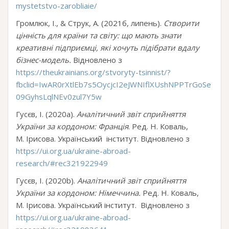
mystetstvo-zarobliaie/
Громлюк, І., & Струк, А. (2021б, липень).
Створити
цінність для країни та світу: що мають знати
креативні підприємці, які хочуть підібрати вдалу
бізнес-модель.
Відновлено з
https://theukrainians.org/stvoryty-tsinnist/?
fbclid=IwAR0rXtlEb7s5OycjcI2eJWNIflXUshNPPTrGoSe
09GyhsLqlNEv0zul7Y5w
Гусєв, І. (2020a).
Аналітичний звіт сприйняття
України за кордоном: Франція
. Ред. Н. Коваль,
М. Ірисова. Український інститут. Відновлено з
https://ui.org.ua/ukraine-abroad-
research/#rec321922949
Гусєв, І. (2020b).
Аналітичний звіт сприйняття
України за кордоном: Німеччина.
Ред. Н. Коваль,
М. Ірисова. Український інститут. Відновлено з
https://ui.org.ua/ukraine-abroad-