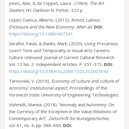
Jones, Alan, & de Coppet, Laura . (1984).
The Art
Dealers
. NY Clarkson N. Potter. 322 p.
López Cuenca, Alberto. (2012).
Artistic Labour,
Enclosure and the New Economy. After all.
DOI:
https://doi.org/10.1086/667241
Serafini, Paula, & Banks, Mark. (2020). Living Precarious
Lives? Time and Temporality in Visual Arts Careers.
Culture Unbound: Journal of Current Cultural Research.
Vol. 12 No. 2: Independent Articles. P. 351–373.
DOI:
https://doi.org/10.3384/cu.2000.1525.20200504a
Tarnovskii, V. (2018).
Economy of culture and culture of
economy: institutional aspect.
Proceedings of the
Voronezh State University of Engineering Technologies.
Vishmidt, Marina. (2018). “Anomaly and Autonomy: On
the Currency of the Exception in the Value Relations of
Contemporary Art”.
Zeitschrift für Kunstgeschichte
,
vol. 81, no. 4, pp. 588–600.
DOI: