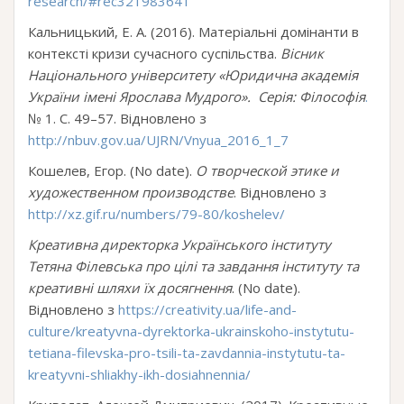
research/#rec321983641
Кальницький, Е. А. (2016). Матеріальні домінанти в
контексті кризи сучасного суспільства.
Вісник
Національного університету «Юридична академія
України імені Ярослава Мудрого». Серія: Філософія
.
№ 1. С. 49–57. Відновлено з
http://nbuv.gov.ua/UJRN/Vnyua_2016_1_7
Кошелев, Егор. (No date).
О творческой этике и
художественном производстве
. Відновлено з
http://xz.gif.ru/numbers/79-80/koshelev/
Креативна директорка Українського інституту
Тетяна Філевська про цілі та завдання інституту та
креативні шляхи їх досягнення
. (No date).
Відновлено з
https://creativity.ua/life-and-
culture/kreatyvna-dyrektorka-ukrainskoho-instytutu-
tetiana-filevska-pro-tsili-ta-zavdannia-instytutu-ta-
kreatyvni-shliakhy-ikh-dosiahnennia/