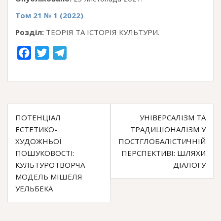
Том 21 № 1 (2022)
.
Розділ:
ТЕОРІЯ ТА ІСТОРІЯ
КУЛЬТУРИ.
F
T
T
a
w
e
c
i
l
e
t
e
Навігація
b
t
g
ПОТЕНЦІАЛ
УНІВЕРСАЛІЗМ ТА
o
e
r
записів
ЕСТЕТИКО-
ТРАДИЦІОНАЛІЗМ У
o
r
a
ХУДОЖНЬОЇ
ПОСТГЛОБАЛІСТИЧНІЙ
k
m
ПОШУКОВОСТІ:
ПЕРСПЕКТИВІ: ШЛЯХИ
КУЛЬТУРОТВОРЧА
ДІАЛОГУ
МОДЕЛЬ МІШЕЛЯ
УЕЛЬБЕКА