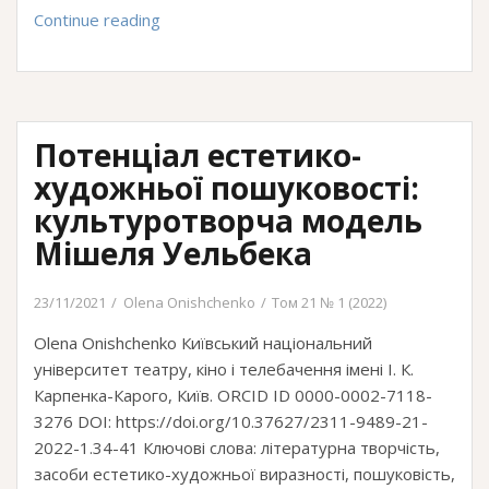
Видова
Continue reading
специфіка
мистецтва
доби
метамодернізму:
Потенціал естетико-
особливості
трансформаційних
художньої пошуковості:
процесів
культуротворча модель
Мішеля Уельбека
23/11/2021
Olena Onishchenko
Том 21 № 1 (2022)
Olena Onishchenko Київський національний
університет театру, кіно і телебачення імені І. К.
Карпенка-Карого, Київ. ORCID ID 0000-0002-7118-
3276 DOI: https://doi.org/10.37627/2311-9489-21-
2022-1.34-41 Ключові слова: літературна творчість,
засоби естетико-художньої виразності, пошуковість,