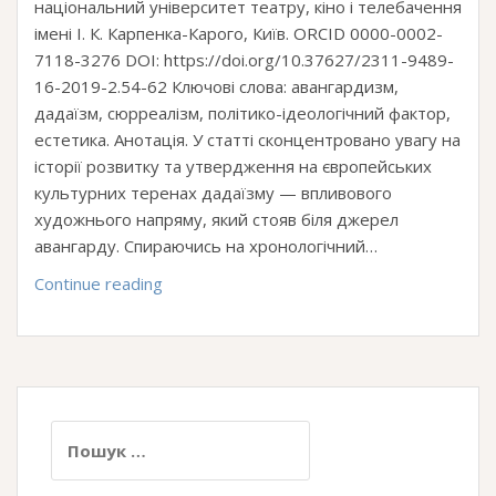
національний університет театру, кіно і телебачення
імені І. К. Карпенка-Карого, Київ. ORCID 0000-0002-
7118-3276 DOI: https://doi.org/10.37627/2311-9489-
16-2019-2.54-62 Ключові слова: авангардизм,
дадаїзм, сюрреалізм, політико-ідеологічний фактор,
естетика. Анотація. У статті сконцентровано увагу на
історії розвитку та утвердження на європейських
культурних теренах дадаїзму — впливового
художнього напряму, який стояв біля джерел
авангарду. Спираючись на хронологічний…
Дадаїзм
Continue reading
у
динаміці
розвитку
європейського
авангардизму
Пошук: