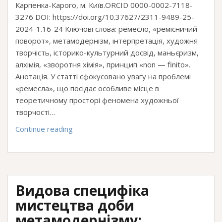
«Мистецтво
Карпенка-Карого, м. Київ.ORCID 0000-0002-7118-
суперництва»)
3276 DOI: https://doi.org/10.37627/2311-9489-25-
2024-1.16-24 Ключові слова: ремесло, «ремісничий
поворот», метамодернізм, інтерпретація, художня
творчість, історико-культурний досвід, маньєризм,
алхімія, «зворотня хімія», принцип «non — finito».
Анотація. У статті сфокусовано увагу на проблемі
«ремесла», що посідає особливе місце в
теоретичному просторі феномена художньої
творчості…
«Ремесло»
Continue reading
як
чинник
художньої
творчості:
Видова специфіка
інтерпретаційні
пошуки
мистецтва доби
метамодернізму
метамодернізму: