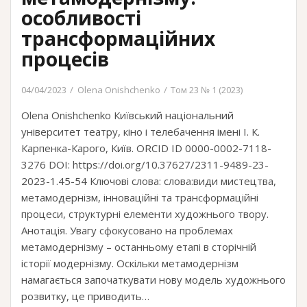
особливості
трансформаційних
процесів
04/04/2023
Olena Onishchenko
Том 23 № 1 (2023)
Olena Onishchenko Київський національний
університет театру, кіно і телебачення імені І. К.
Карпенка-Карого, Київ. ORCID ID 0000-0002-7118-
3276 DOI: https://doi.org/10.37627/2311-9489-23-
2023-1.45-54 Ключові слова: слова:види мистецтва,
метамодернізм, інноваційні та трансформаційні
процеси, структурні елементи художнього твору.
Анотація. Увагу сфокусовано на проблемах
метамодернізму – останньому етапі в сторічній
історії модернізму. Оскільки метамодернізм
намагається започаткувати нову модель художнього
розвитку, це приводить…