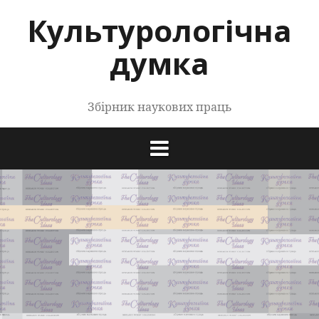
Перейти
Культурологічна
до
контенту
думка
Збірник наукових праць