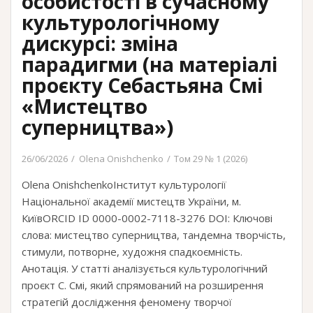
особистості в сучасному
культурологічному
дискурсі: зміна
парадигми (на матеріалі
проєкту Себастьяна Смі
«Мистецтво
суперництва»)
26/06/2026
Olena Onishchenko
Том 29 № 1 (2026)
Olena OnishchenkoІнститут культурології
Національної академії мистецтв України, м.
КиївORCID ID 0000-0002-7118-3276 DOI: Ключові
слова: мистецтво суперництва, тандемна творчість,
стимули, потворне, художня спадкоємність.
Анотація. У статті аналізується культурологічний
проєкт С. Смі, який спрямований на розширення
стратегій дослідження феномену творчої