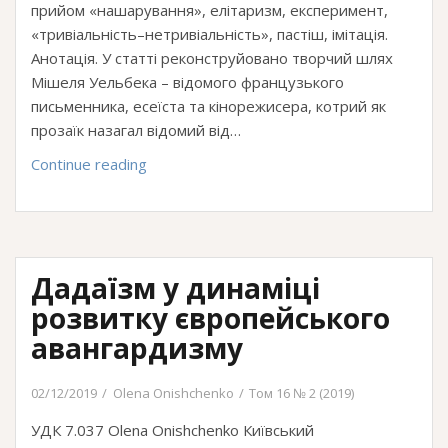
прийом «нашарування», елітаризм, експеримент,
«тривіальність–нетривіальність», пастіш, імітація.
Анотація. У статті реконструйовано творчий шлях
Мішеля Уельбека – відомого французького
письменника, есеїста та кінорежисера, котрий як
прозаїк назагал відомий від…
Потенціал
Continue reading
естетико-
художньої
пошуковості:
культуротворча
Дадаїзм у динаміці
модель
Мішеля
розвитку європейського
Уельбека
авангардизму
02/12/2019
Olena Onishchenko
Том 16 № 2 (2019)
УДК 7.037 Olena Onishchenko Київський