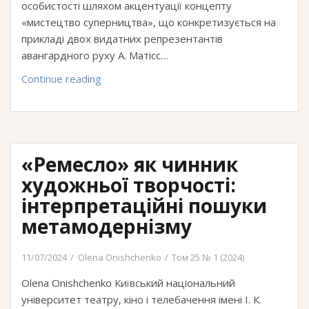
особистості шляхом акцентуації концепту
«мистецтво суперництва», що конкретизується на
прикладі двох видатних репрезентантів
авангардного руху А. Матісс…
Феномен
Continue reading
творчої
особистості
в
сучасному
«Ремесло» як чинник
культурологічному
дискурсі:
художньої творчості:
зміна
інтерпретаційні пошуки
парадигми
метамодернізму
(на
матеріалі
11/07/2024
Olena Onishchenko
Том 25 № 1 (2024)
проєкту
Себастьяна
Olena Onishchenko Київський національний
Смі
університет театру, кіно і телебачення імені І. К.