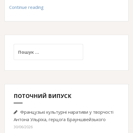
Архетип
Continue reading
трікстера
та
його
втілення
в
Пошук:
художніх
образах
Кози
та
Маланки
(на
прикладі
ПОТОЧНИЙ ВИПУСК
ораторії
Ганни
Французькі культурні наративи у творчості
Гаврилець
Антона Ульріха, герцога Брауншвейзького
«Барбівська
30/06/2026
коляда»)