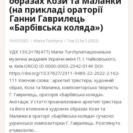
образах Кози та Маланки
(на прикладі ораторії
Ганни Гаврилець
«Барбівська коляда»)
15/07/2022
Mariia Turchyna
Том 22 № 2 (2022)
УДК 130.2+78(477) Mariia TurchynaНаціональна
музична академія України імені П. І. Чайковського,
м. Київ.ORCID ID 0000-0003-2342-014X DOI:
https://doi.org/10.37627/2311-9489-22-2022-2.102-
111 Ключові слова: : архетип трікстера, художній
образ, Коза та Маланка, композиторська творчість
Г. Гаврилець, ораторія «Барбівська коляда».
Анотація. У статті проаналізовано архетип трікстера
та його втілення в художніх образах Кози та
Маланки в ораторії «Барбівська коляда» сучасної
української композиторки Г. Гаврилець. Розглянуто
етимологію…