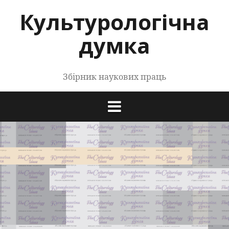
Перейти
Культурологічна
до
контенту
думка
Збірник наукових праць