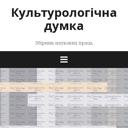
Перейти
Культурологічна
до
контенту
думка
Збірник наукових праць