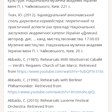
культури. Національна музична академія України
імені П. І. Чайковського, Київ. 221 с.
Ткач, Ю. (2012).
Індивідуальний виконавський
стиль диригента-хормейстера: теоретичний та
практичний аспекти (на прикладі Національної
заслуженої академічної капели України «Думка»)
:
автореф. дис. … канд. мистецтвознавства. 17.00.03
Музичне мистецтво. Національна музична академія
України імені П. І. Чайковського, Київ. 20 с.
Abbado, C. (1985). Rehearsals With Montserrat Caballé
— Verdi’s Requiem. Сhurch of San Marco. Retrieved
from
https://www.youtube.com/watch?v=9zbQP3r31bI
.
Abbado, C. (1996). Rehearsals with Berliner
Philharmoniker. Retrieved from
https://www.youtube.com/watch?v=4YcmIohczpQ
.
Abbado, C. (2010). Rehearsals Lucerne Festival
Orchestra. Retrieved from