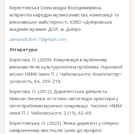
Берестовська Олександра Володимирівна,
аспірантка кафедри музикознавства, композиції та
виконавської майстерності, КЗВО «Дніпровська
академія музики» ДОР, м. Дніпро.
alexandrab417@gmail.com
Література:
Берегова, О. (2009). Комунікація в музичному
виконавстві як культурологічна проблема.
Науковий
вісник НМАУ
імені
П. І. Чайковського: Композитор і
сучасність
, 84, 209–218.
Берегова, О. (2012). Диригентська діяльність
Миколи Лисенка: естетико-світоглядні орієнтири у
світлі проблеми музичної комунікації.
Часопис НМАУ
імені П. І. Чайковського
, 2 (15), 62–69.
Берестовська, О. (2023). Жінка-диригент у оперно-
симфонічному мистецтві: шлях до професії.