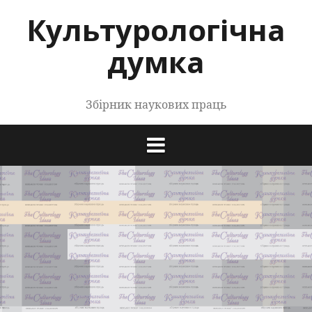
Перейти
Культурологічна
до
контенту
думка
Збірник наукових праць