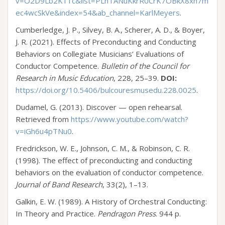
v=O2D9Lb2K11c&list=PLnTANuKkrR0CrK7OBkX8xh7m
ec4wcSkVe&index=54&ab_channel=KarlMeyers
.
Cumberledge, J. P., Silvey, B. A., Scherer, A. D., & Boyer,
J. R. (2021). Effects of Preconducting and Conducting
Behaviors on Collegiate Musicians’ Evaluations of
Conductor Competence.
Bulletin of the Council for
Research in Music Education
, 228, 25–39.
DOI:
https://doi.org/10.5406/bulcouresmusedu.228.0025
.
Dudamel, G. (2013). Discover — open rehearsal.
Retrieved from
https://www.youtube.com/watch?
v=iGh6u4pTNu0
.
Fredrickson, W. E., Johnson, C. M., & Robinson, C. R.
(1998). The effect of preconducting and conducting
behaviors on the evaluation of conductor competence.
Journal of Band Research
, 33(2), 1–13.
Galkin, E. W. (1989). A History of Orchestral Conducting:
In Theory and Practice.
Pendragon Press
. 944 р.