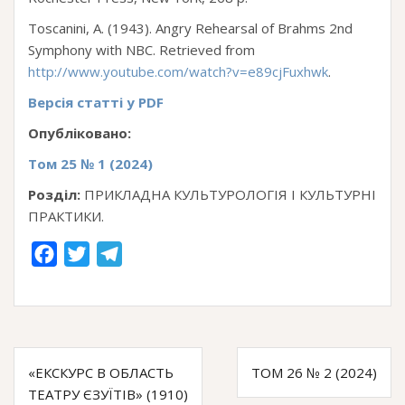
Toscanini, A. (1943). Angry Rehearsal of Brahms 2nd
Symphony with NBC. Retrieved from
http://www.youtube.com/watch?v=e89cjFuxhwk
.
Версія статті у PDF
Опубліковано:
Том 25 № 1 (2024)
Розділ:
ПРИКЛАДНА КУЛЬТУРОЛОГІЯ І КУЛЬТУРНІ
ПРАКТИКИ.
F
T
T
a
w
e
c
i
l
e
t
e
Навігація
b
t
g
«ЕКСКУРС В ОБЛАСТЬ
ТОМ 26 № 2 (2024)
o
e
r
записів
ТЕАТРУ ЄЗУЇТІВ» (1910)