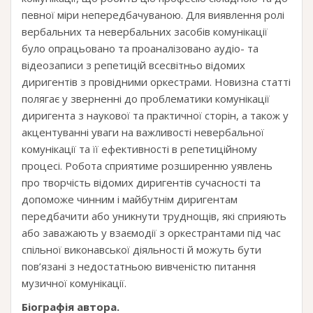
певної міри непередбачуваною. Для виявлення ролі
вербальних та невербальних засобів комунікації
було опрацьовано та проаналізовано аудіо- та
відеозаписи з репетицій всесвітньо відомих
диригентів з провідними оркестрами. Новизна статті
полягає у зверненні до проблематики комунікації
диригента з наукової та практичної сторін, а також у
акцентуванні уваги на важливості невербальної
комунікації та її ефективності в репетиційному
процесі. Робота сприятиме розширенню уявлень
про творчість відомих диригентів сучасності та
допоможе чинним і майбутнім диригентам
передбачити або уникнути труднощів, які сприяють
або заважають у взаємодії з оркестрантами під час
спільної виконавської діяльності й можуть бути
пов’язані з недостатньою вивченістю питання
музичної комунікації.
Біографія автора.