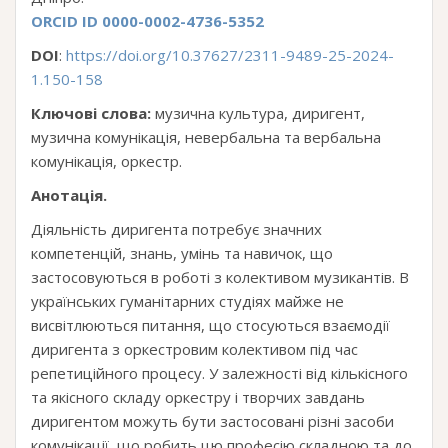
ORCID ID 0000-0002-4736-5352
DOI
:
https://doi.org/10.37627/2311-9489-25-2024-
1.150-158
Ключові слова:
музична культура, диригент,
музична комунікація, невербальна та вербальна
комунікація, оркестр.
Анотація.
Діяльність диригента потребує значних
компетенцій, знань, умінь та навичок, що
застосовуються в роботі з колективом музикантів. В
українських гуманітарних студіях майже не
висвітлюються питання, що стосуються взаємодії
диригента з оркестровим колективом під час
репетиційного процесу. У залежності від кількісного
та якісного складу оркестру і творчих завдань
диригентом можуть бути застосовані різні засоби
комунікації, що робить цю професію складною та до