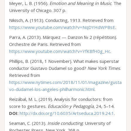
Meyer, L. B. (1956).
Emotion and Meaning in Music
. The
University of Chicago. 307 p.
Nikisch, А. (1913). Сonducting, 1913. Retrieved from
https://www.youtube.com/watch?v=NqDYHdWPBsE
.
Parra, A. (2013). Márquez — Danzon № 2 (répétition).
Orchestre de Paris. Retrieved from
https://www.youtube.com/watch?v=YfKBfH0g_Hc
.
Phillips, B. (2018, 1 November). What makes superstar
conductor Gustavo Dudamel so good?
New York Times
.
Retrieved from
https://www.nytimes.com/2018/11/01/magazine/gusta
vo-dudamel-los-angeles-philharmonic.html
.
Reizábal, M. L. (2019). Analysis for conductors: from
score to gestures.
Educación y Pedagogía
, 24, 5–14.
DOI:
http://dx.doi.org/10.6035/Artseduca.2019.24.1
.
Seaman, C. (2013).
Inside conducting
. University of
Rochester Press, New York, 268 p.