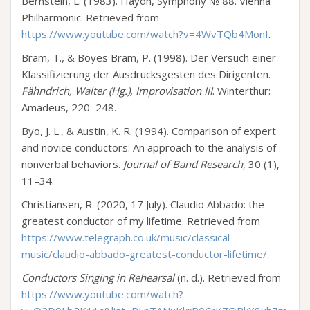
Bernstein, L. (1983). Haydn, Symphony № 88. Vienna
Philharmonic. Retrieved from
https://www.youtube.com/watch?v=4WvTQb4MonI
.
Bräm, T., & Boyes Bräm, P. (1998). Der Versuch einer
Klassifizierung der Ausdrucksgesten des Dirigenten.
Fähndrich, Walter (Hg.), Improvisation III
. Winterthur:
Amadeus, 220–248.
Byo, J. L., & Austin, K. R. (1994). Comparison of expert
and novice conductors: An approach to the analysis of
nonverbal behaviors.
Journal of Band Research
, 30 (1),
11–34.
Christiansen, R. (2020, 17 July). Claudio Abbado: the
greatest conductor of my lifetime. Retrieved from
https://www.telegraph.co.uk/music/classical-
music/claudio-abbado-greatest-conductor-lifetime/
.
Conductors Singing in Rehearsal
(n. d.). Retrieved from
https://www.youtube.com/watch?