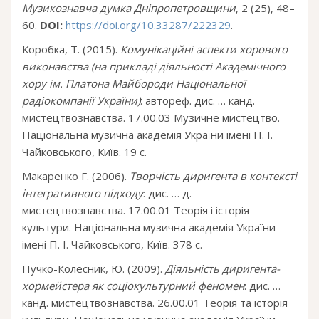
Музикознавча думка Дніпропетровщини
, 2 (25), 48–
60.
DOI:
https://doi.org/10.33287/222329
.
Коробка, Т. (2015).
Комунікаційні аспекти хорового
виконавства (на прикладі діяльності Академічного
хору ім. Платона Майбороди Національної
радіокомпанії України)
: автореф. дис. … канд.
мистецтвознавства. 17.00.03 Музичне мистецтво.
Національна музична академія України імені П. І.
Чайковського, Київ. 19 с.
Макаренко Г. (2006).
Творчість диригента в контексті
інтегративного підходу
: дис. … д.
мистецтвознавства. 17.00.01 Теорія і історія
культури. Національна музична академія України
імені П. І. Чайковського, Київ. 378 с.
Пучко-Колесник, Ю. (2009).
Діяльність диригента-
хормейстера як соціокультурний феномен
: дис. …
канд. мистецтвознавства. 26.00.01 Теорія та історія