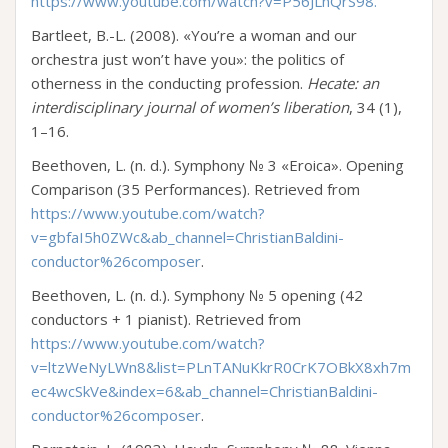
https://www.youtube.com/watch?v=P56JLnQrS98.
Bartleet, B.-L. (2008). «You’re a woman and our
orchestra just won’t have you»: the politics of
otherness in the conducting profession.
Hecate: an
interdisciplinary journal of women’s liberation
, 34 (1),
1–16.
Beethoven, L. (n. d.). Symphony № 3 «Eroica». Opening
Comparison (35 Performances). Retrieved from
https://www.youtube.com/watch?
v=gbfaI5h0ZWc&ab_channel=ChristianBaldini-
conductor%26composer
.
Beethoven, L. (n. d.). Symphony № 5 opening (42
conductors + 1 pianist). Retrieved from
https://www.youtube.com/watch?
v=ltzWeNyLWn8&list=PLnTANuKkrR0CrK7OBkX8xh7m
ec4wcSkVe&index=6&ab_channel=ChristianBaldini-
conductor%26composer
.