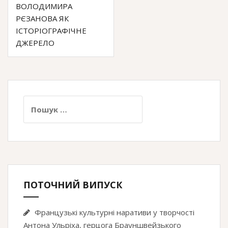
o
r
a
ВОЛОДИМИРА
k
m
РЄЗАНОВА ЯК
ІСТОРІОГРАФІЧНЕ
ДЖЕРЕЛО
Пошук:
ПОТОЧНИЙ ВИПУСК
Французькі культурні наративи у творчості
Антона Ульріха, герцога Брауншвейзького