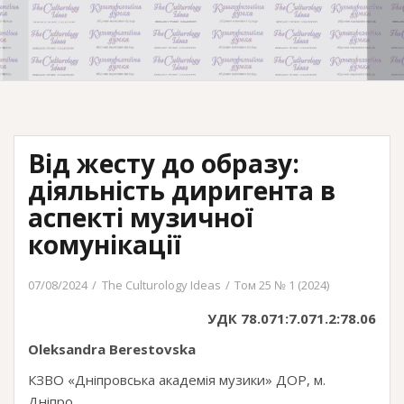
Від жесту до образу:
діяльність диригента в
аспекті музичної
комунікації
07/08/2024
The Culturology Ideas
Том 25 № 1 (2024)
УДК 78.071:7.071.2:78.06
Oleksandra Berestovska
КЗВО «Дніпровська академія музики» ДОР, м.
Дніпро.