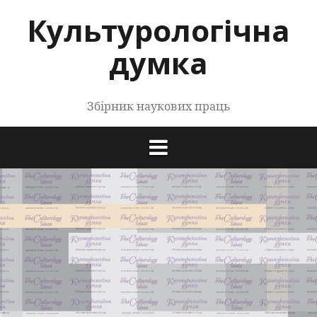
Перейти
Культурологічна
до
контенту
думка
Збірник наукових праць