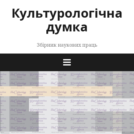
Перейти
Культурологічна
до
контенту
думка
Збірник наукових праць