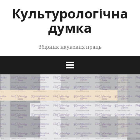
Перейти
Культурологічна
до
контенту
думка
Збірник наукових праць