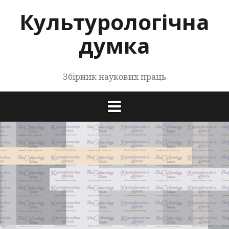
Перейти
Культурологічна
до
контенту
думка
Збірник наукових праць