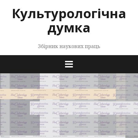
Перейти
Культурологічна
до
контенту
думка
Збірник наукових праць