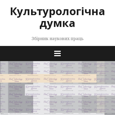
Перейти
Культурологічна
до
контенту
думка
Збірник наукових праць