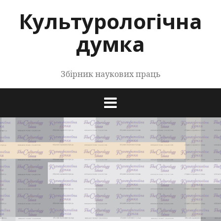
Перейти
Культурологічна
до
контенту
думка
Збірник наукових праць