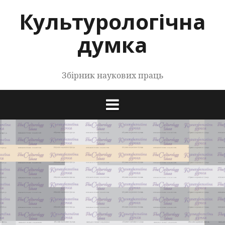
Перейти
Культурологічна
до
контенту
думка
Збірник наукових праць