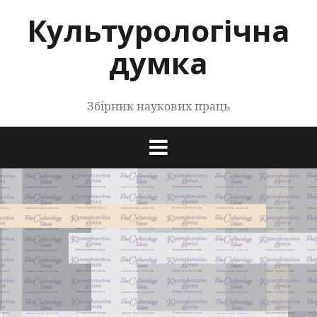
Перейти
Культурологічна
до
контенту
думка
Збірник наукових праць