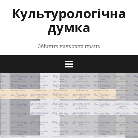
Перейти
Культурологічна
до
контенту
думка
Збірник наукових праць